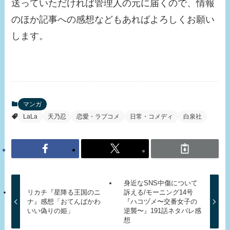
送っていただければ管理人の元に届くので、情報
のほか記事への感想などもあればよろしくお願い
します。
マンガ
LaLa
天乃忍
恋愛・ラブコメ
日常・コメディ
白泉社
身近なSNS中傷について
リカチ『星降る王国のニ
訴える/モーニング14号
ナ』感想「おてんばかわ
『ハコヅメ〜交番女子の
いい偽りの姫」
逆襲〜』191話ネタバレ感
想