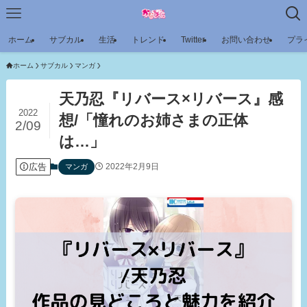
ホーム
サブカル
生活
トレンド
Twitter
お問い合わせ
プラ
ホーム
サブカル
マンガ
天乃忍『リバース×リバース』感
2022
想/「憧れのお姉さまの正体
2/09
は…」
広告
2022年2月9日
マンガ