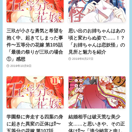
三玖が小さな勇気と希望を
思い出のお姉ちゃんはあの
抱く中、起きてしまった事
頃と変わらぬ姿で……！？
件〜五等分の花嫁 第105話
「お姉ちゃんは恋妖怪」の
「最後の祭りが三玖の場合
見所と魅力を紹介
①」感想
2019年6月27日
2019年10月9日
学園祭に奔走する四葉の身
結婚相手は破天荒な美少
に起きた異変の正体は⁉︎〜
女……と思いきや、その正
五等分の花嫁 第107話
体は⁉︎〜「清少納言と申し