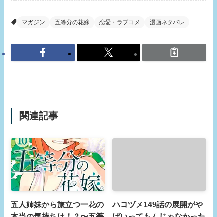
マガジン
五等分の花嫁
恋愛・ラブコメ
漫画ネタバレ
関連記事
五人姉妹から旅立つ一花の
ハコヅメ149話の展開がや
本当の気持ちは！？〜五等
ばいってもんじゃなかった