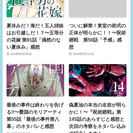
夏休みだ！海だ！五人姉妹
ついに解禁！東堂の術式の
はお引越しだ！？〜五等分
正体が明らかに！！〜呪術
の花嫁 第91話「偶然のな
廻戦 第50話「予感」感
い夏休み」感想
想
2019年6月26日
2019年3月11日
最後の事件は終わりを告げ
偽夏油の本当の名前が明ら
る!!〜憂国のモリアーティ
かに！〜『呪術廻戦』第
第55話「最後の事件第八
145話のあらすじと感想と
幕」のネタバレと感想
次回の考察をネタバレ込み