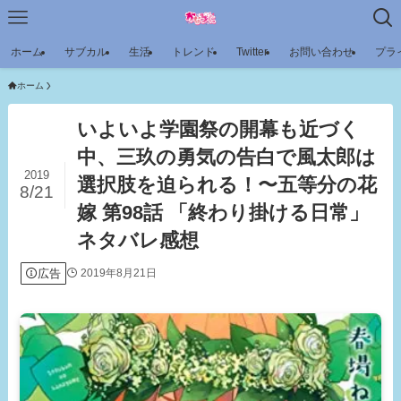
ホーム
サブカル
生活
トレンド
Twitter
お問い合わせ
プラ
ホーム
いよいよ学園祭の開幕も近づく
中、三玖の勇気の告白で風太郎は
2019
選択肢を迫られる！〜五等分の花
8/21
嫁 第98話 「終わり掛ける日常」
ネタバレ感想
広告
2019年8月21日