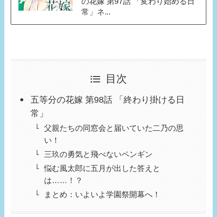
の花嫁 第97話 「変わり始める日
常」ネ...
目次
五等分の花嫁 第98話 「終わり掛ける日
常」
父親たちの同窓会と届いていた二乃の思
い！
三玖の勇気と飛べないペンギン
悩む風太郎に五月が出した答えと
は……！？
まとめ：いよいよ学園祭開幕へ！