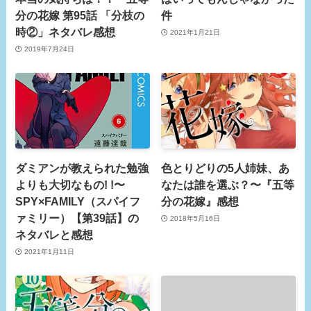
分の花嫁 第95話 「分枝の
件
時②」ネタバレ感想
2021年1月21日
2019年7月24日
ダミアンが教えられた勉強
色とりどりの5人姉妹、あ
よりも大切なもの! !〜
なたは誰を選ぶ？〜『五等
SPY×FAMILY（スパイフ
分の花嫁』感想
ァミリー）【第39話】の
2018年5月16日
ネタバレと感想
2021年1月11日