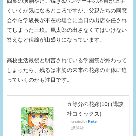
四葉の演劇やたこ焼き&パンケーキの屋台が上手
くいくか気になるところですが、父親たちの同窓
会やら学級長が不在の場合に当日の出店を任され
てしまった三玖。風太郎の出さなくてはいけない
答えなど伏線が山盛りになっています。
高校生活最後と明言されている学園祭が終わって
しまったら、残るは本筋の未来の花嫁の正体に迫
っていくのかも注目です。
五等分の花嫁(10) (講談
社コミックス)
created by
Rinker
講談社