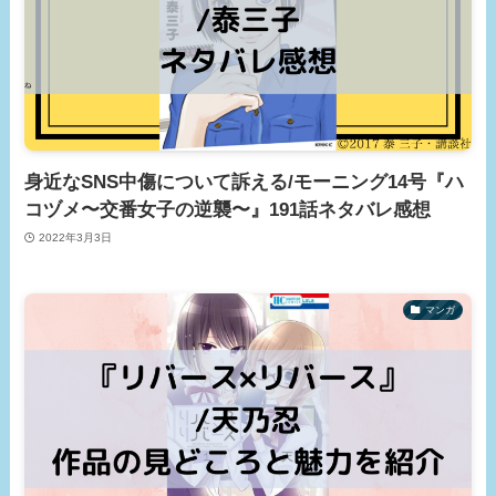
身近なSNS中傷について訴える/モーニング14号『ハ
コヅメ〜交番女子の逆襲〜』191話ネタバレ感想
2022年3月3日
マンガ