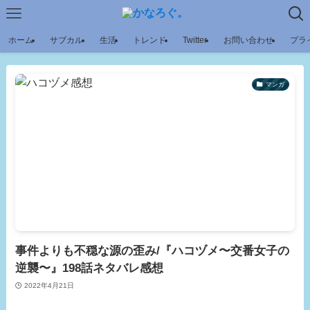
ホーム
サブカル
生活
トレンド
Twitter
お問い合わせ
プラ
マンガ
事件よりも不穏な源の歪み/『ハコヅメ〜交番女子の
逆襲〜』198話ネタバレ感想
2022年4月21日