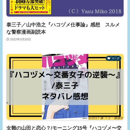
泰三子／山中浩之『ハコヅメ仕事論』感想 スルメ
な警察漫画副読本
2022年3月20日
マンガ
女難の山田と恋心？/モーニング15号『ハコヅメ〜交