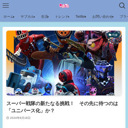
ホーム
サブカル
生活
トレンド
Twitter
お問い合わせ
プラ
特撮
スーパー戦隊の新たなる挑戦！ その先に待つのは
「ユニバース化」か？
2024年8月18日