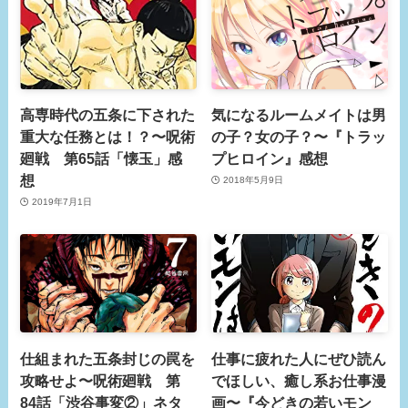
高専時代の五条に下された
気になるルームメイトは男
重大な任務とは！？〜呪術
の子？女の子？〜『トラッ
廻戦 第65話「懐玉」感
プヒロイン』感想
想
2018年5月9日
2019年7月1日
仕組まれた五条封じの罠を
仕事に疲れた人にぜひ読ん
攻略せよ〜呪術廻戦 第
でほしい、癒し系お仕事漫
84話「渋谷事変②」ネタ
画〜『今どきの若いモン