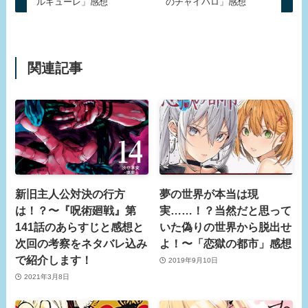
ルキューレ」感想
のチャイハロ」感想
関連記事
新旧主人公対決の行方
夢の世界が本当は現
は！？〜『呪術廻戦』第
実……！？当然だと思って
141話のあらすじと感想と
いた偽りの世界から脱出せ
次回の考察をネタバレ込み
よ！〜「恋獄の都市」感想
で紹介します！
2019年9月10日
2021年3月8日