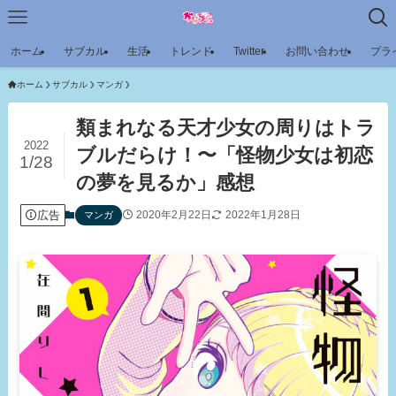
ホーム
サブカル
生活
トレンド
Twitter
お問い合わせ
プラ
ホーム
サブカル
マンガ
類まれなる天才少女の周りはトラ
2022
ブルだらけ！〜「怪物少女は初恋
1/28
の夢を見るか」感想
広告
2020年2月22日
2022年1月28日
マンガ