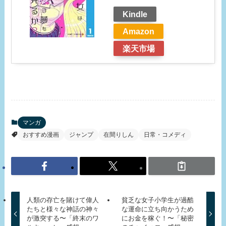
Kindle
Amazon
楽天市場
マンガ
おすすめ漫画
ジャンプ
在間りしん
日常・コメディ
人類の存亡を賭けて偉人
貧乏な女子小学生が過酷
たちと様々な神話の神々
な運命に立ち向かうため
が激突する〜「終末のワ
にお金を稼ぐ！〜「秘密