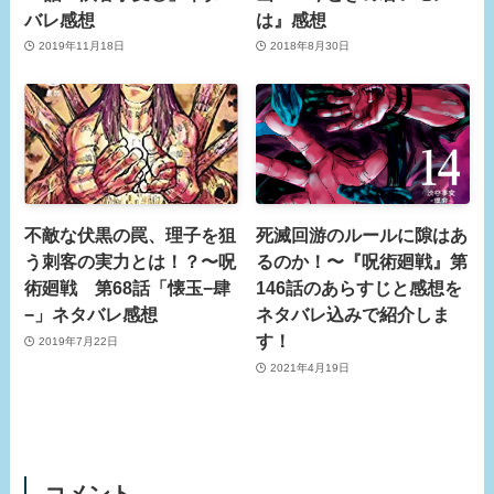
バレ感想
は』感想
2019年11月18日
2018年8月30日
不敵な伏黒の罠、理子を狙
死滅回游のルールに隙はあ
う刺客の実力とは！？〜呪
るのか！〜『呪術廻戦』第
術廻戦 第68話「懐玉−肆
146話のあらすじと感想を
−」ネタバレ感想
ネタバレ込みで紹介しま
す！
2019年7月22日
2021年4月19日