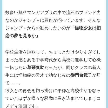
数多い無料マンガアプリの中で流石のブランド力
なのかジャンプ＋は豊作が揃っています。そんな
ジャンプ＋からお勧めしたいのが
「怪物少女は初
恋の夢を見るか」
学校生活を謳歌して、ちょっとだけやりすぎてし
まった感もある中学時代から高校に進学して心機
一転したい
草薙奏助
だったが、同じクラスの新入
生には怪物級の天才で幼なじみの
御門台鏡子
が居
て……。
彼女との再会を切っ掛けに平穏な高校生活を願っ
ていたはずが様々な騒動に巻き込まれてしまうコ
メディ漫画です。