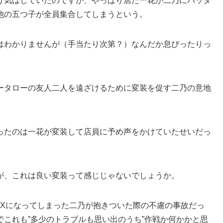
う気はしていたのですが、やっぱり居た一花が二乃にバッタ
他の五つ子が全員集合してしまうという。
はわかりませんが（手当たり次第？）なんだか息ぴったりっ
ータローの友人二人を遠ざけるために変装を促す二乃の意地
ったのは一花が変装して店員に予め声をかけていたせいだっ
が、これは良い変装って感じじゃないでしょうか。
AXになってしまった二乃が抱きついた際の不慮の事故だっ
これも”多少のトラブルも思い出のうち”作戦か何かかと思