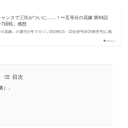
ャンスで三玖がついに……！〜五等分の花嫁 第84話
7回戦」感想
花嫁』の週刊少年マガジン2019年21・22合併号(4/24発売号)に掲
かなろぐ。
目次
裏）」
？