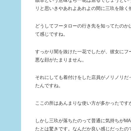
贖罪という意味なら一花は居るでしょうとい
リと思いきやあれよあれよの間に三玖を除く
どうしてフータローの行き先を知ってたのか
て感じですね。
すっかり闇を抜けた一花でしたが、彼女にフ
悪な顔がたまりません。
それにしても着付けをした店員がノリノリだ
たんですね。
ここの所はあんまりな使い方が多かったです
しかし三玖が落ちたのって普通に気持ちがM
たとは驚きです。なんだか良い感じだったので