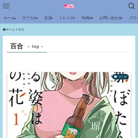
ホーム
サブカル
生活
トレンド
Twitter
お問い合わせ
プラ
ホーム
百合
百合
– tag –
マンガ