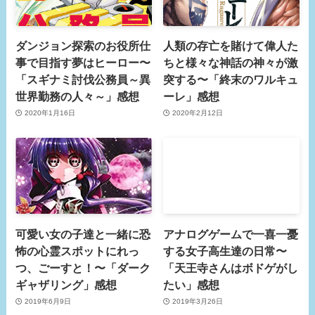
ダンジョン探索のお役所仕
人類の存亡を賭けて偉人た
事で目指す夢はヒーロー〜
ちと様々な神話の神々が激
「スギナミ討伐公務員～異
突する〜「終末のワルキュ
世界勤務の人々～」感想
ーレ」感想
2020年1月16日
2020年2月12日
可愛い女の子達と一緒に恐
アナログゲームで一喜一憂
怖の心霊スポットにれっ
する女子高生達の日常〜
つ、ごーすと！〜「ダーク
「天王寺さんはボドゲがし
ギャザリング」感想
たい」感想
2019年6月9日
2019年3月26日