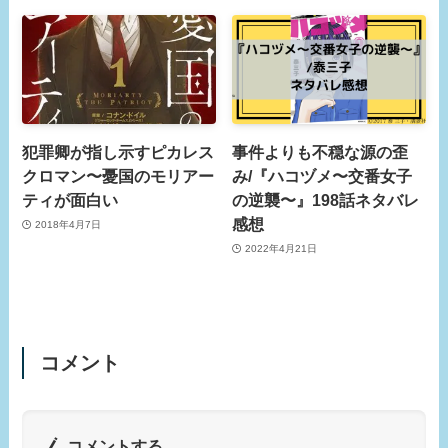
犯罪卿が指し示すピカレス
事件よりも不穏な源の歪
クロマン〜憂国のモリアー
み/『ハコヅメ〜交番女子
ティが面白い
の逆襲〜』198話ネタバレ
感想
2018年4月7日
2022年4月21日
コメント
コメントする