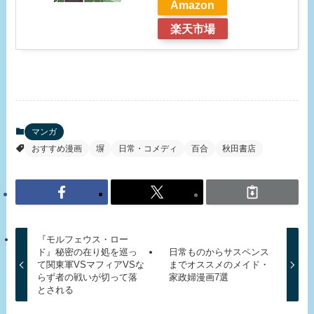
Amazon
楽天市場
マンガ
おすすめ漫画
塀
日常・コメディ
百合
秋田書店
『モルフェウス・ロー
ド』秘密の在り処を巡っ
日常ものからサスペンス
て関東軍VSマフィアVSな
までオススメのメイド・
らず者の戦いが切って落
家政婦漫画7選
とされる