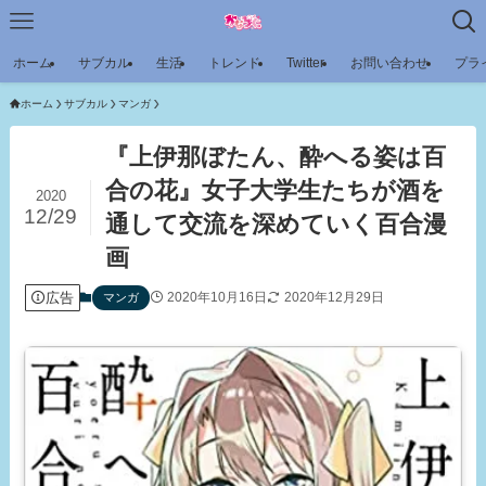
ホーム
サブカル
生活
トレンド
Twitter
お問い合わせ
プラ
ホーム
サブカル
マンガ
『上伊那ぼたん、酔へる姿は百
合の花』女子大学生たちが酒を
2020
12/29
通して交流を深めていく百合漫
画
広告
2020年10月16日
2020年12月29日
マンガ