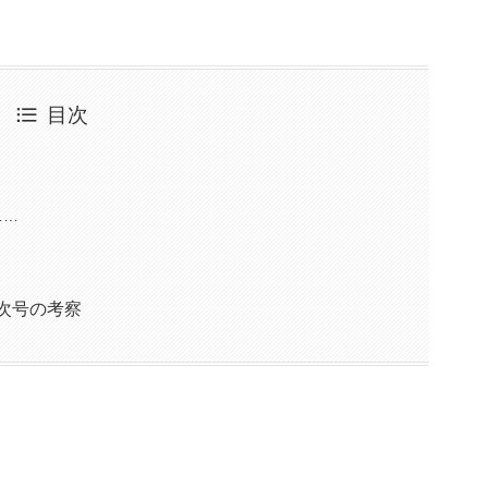
目次
……
&次号の考察