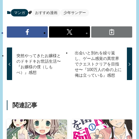
マンガ
おすすめ漫画
少年サンデー
出会いと別れを繰り返
突然やってきたお嬢様と
し、ゲーム感覚の異世界
のドキドキお世話生活〜
でクエストクリアを目指
『お嬢様の僕（しも
せ〜『100万人の命の上に
べ）』感想
俺は立っている』感想
関連記事