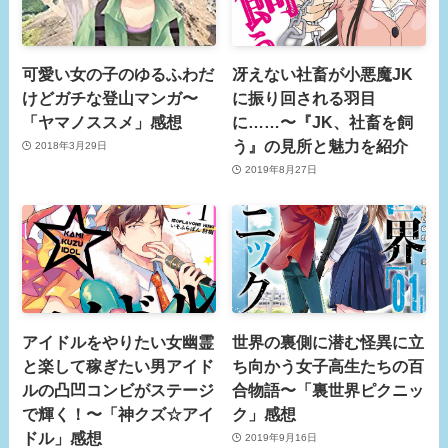
可愛い女の子のゆるふわだ
冴えない社畜が小悪魔JK
けどガチな登山マンガ〜
に振り回される羽目
「ヤマノススメ」感想
に……〜『JK、社畜を飼
う』の見所と魅力を紹介
2018年3月29日
2019年8月27日
アイドルをやりたい女幽霊
世界の裏側に潜む怪異に立
と楽して稼ぎたい男アイド
ち向かう女子高生たちの百
ルの凸凹コンビがステージ
合物語〜「裏世界ピクニッ
で輝く！〜「神クズ☆アイ
ク」感想
ドル」感想
2019年9月16日