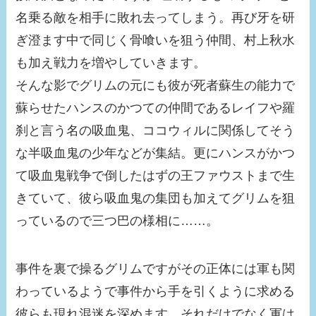
名乗る敵を相手に敗れ去ってしまう。再び牙を研
ぎ澄ます中で同じく骨喰いを狙う仲間、村上秋水
も加え戦力を増やしていきます。
そんな影でグリムの元にも彼が死者蘇生の能力で
蘇らせたハンスのかつての仲間であるレイフや羅
刹と言う名の吸血鬼、ココウィルに関係してそう
な半吸血鬼の少年などが集結。更にハンスがかつ
て吸血鬼戦争で倒したはずの王ファウストまで生
きていて、彼ら吸血鬼の集団も加えてグリムを狙
っているので三つ巴の様相に……。
事件を裏で操るグリムですがその正体には軍も関
わっているようで事件から手を引くように求める
彼らも現れ混迷を深めます。それだけでなく軍は