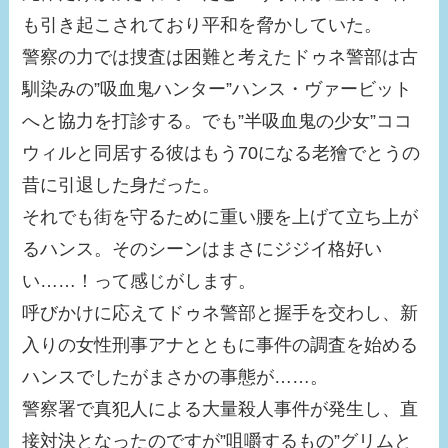
も引き起こされており平和を脅かしていた。
警察の力では捜査は困難と考えたドゥネ警部は古
馴染みの”吸血鬼ハンター”ハンス・ヴァービット
へと協力を打診する。でも”半吸血鬼の少女”ココ
ウィルと同居する彼はもう70になる老獪でとうの
昔に引退した身だった。
それでも街を守るために重い腰を上げて立ち上が
るハンス。そのシーンはまさにジジイ格好い
い……！って感じがします。
呼びかけに応えてドゥネ警部と握手を交わし、新
入りの女性刑事アナとともに事件の調査を始める
ハンスでしたがまさかの事態が……。
警察署で真犯人による大量殺人事件が発生し、直
接対決となったのですが”咀嚼するもの”グリムと