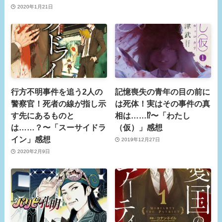
2020年1月21日
行方不明事件を追う2人の
記憶喪失の青年の目の前に
警察官！死者の線が指し示
は死体！実はその事件の真
す先にあるものと
相は……⁉︎〜「わたし
は……？〜「スーサイドラ
（仮）」感想
イン」感想
2019年12月27日
2020年2月9日