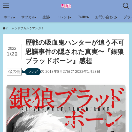
ホーム
サブカル
生活
トレンド
Twitter
お問い合わせ
プラ
ホーム
サブカル
マンガ
歴戦の吸血鬼ハンターが追う不可
2022
思議事件の隠された真実〜『銀狼
1/28
ブラッドボーン』感想
広告
2018年8月27日
2022年1月28日
マンガ