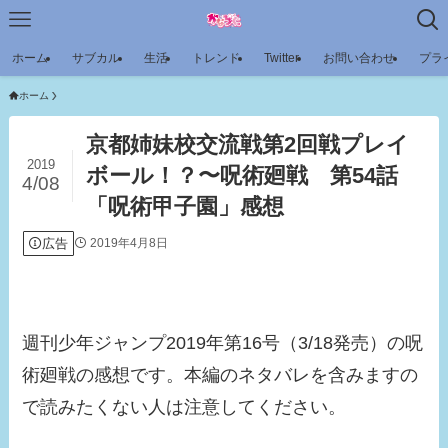
ホーム
サブカル
生活
トレンド
Twitter
お問い合わせ
プラ
ホーム
京都姉妹校交流戦第2回戦プレイ
2019
ボール！？〜呪術廻戦 第54話
4/08
「呪術甲子園」感想
広告
2019年4月8日
週刊少年ジャンプ2019年第16号（3/18発売）の呪
術廻戦の感想です。本編のネタバレを含みますの
で読みたくない人は注意してください。