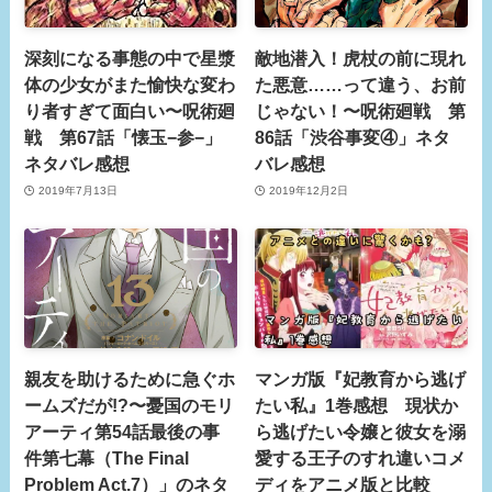
深刻になる事態の中で星漿
敵地潜入！虎杖の前に現れ
体の少女がまた愉快な変わ
た悪意……って違う、お前
り者すぎて面白い〜呪術廻
じゃない！〜呪術廻戦 第
戦 第67話「懐玉−参−」
86話「渋谷事変④」ネタ
ネタバレ感想
バレ感想
2019年7月13日
2019年12月2日
親友を助けるために急ぐホ
マンガ版『妃教育から逃げ
ームズだが!?〜憂国のモリ
たい私』1巻感想 現状か
アーティ第54話最後の事
ら逃げたい令嬢と彼女を溺
件第七幕（The Final
愛する王子のすれ違いコメ
Problem Act.7）」のネタ
ディをアニメ版と比較