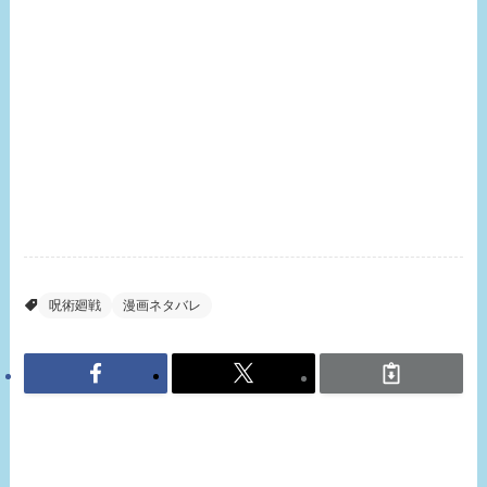
呪術廻戦
漫画ネタバレ