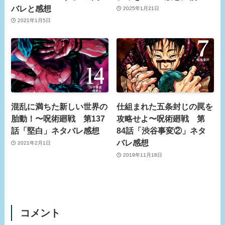
バレと感想
2025年1月21日
2021年1月5日
混乱に満ちた新しい世界の
仕組まれた五条封じの罠を
胎動！〜呪術廻戦 第137
攻略せよ〜呪術廻戦 第
話「堅白」ネタバレ感想
84話「渋谷事変②」ネタ
バレ感想
2021年2月1日
2019年11月18日
コメント