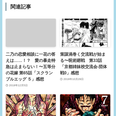
関連記事
二乃の恋愛相談に一花の答
策謀渦巻く交流戦が始ま
えは……！？ 愛の暴走特
る〜呪術廻戦 第33話
急は止まらない！〜五等分
「京都姉妹校交流会-団体
の花嫁 第65話「スクラン
戦0」感想
ブルエッグ ５」感想
2018年10月29日
2018年12月5日