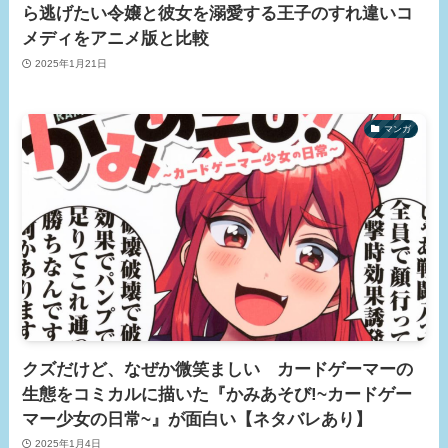
ら逃げたい令嬢と彼女を溺愛する王子のすれ違いコ
メディをアニメ版と比較
2025年1月21日
マンガ
クズだけど、なぜか微笑ましい カードゲーマーの
生態をコミカルに描いた『かみあそび!~カードゲー
マー少女の日常~』が面白い【ネタバレあり】
2025年1月4日